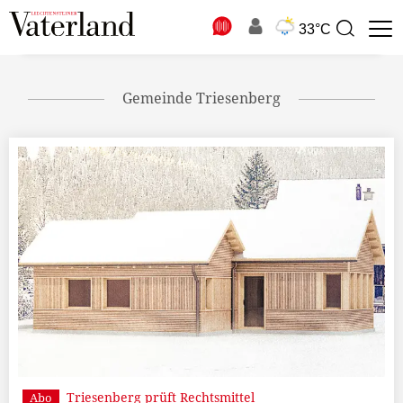
N
33°C
Suchbegriff
zur
Suche
Gemeinde Triesenberg
Triesenberg prüft Rechtsmittel
Abo