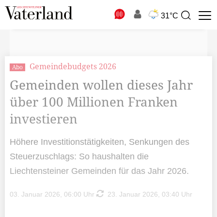
N
31°C
Suchbegriff
zur
Suche
Gemeindebudgets 2026
Abo
Gemeinden wollen dieses Jahr
über 100 Millionen Franken
investieren
Höhere Investitionstätigkeiten, Senkungen des
Steuerzuschlags: So haushalten die
Liechtensteiner Gemeinden für das Jahr 2026.
03. Januar 2026, 06:00 Uhr
23. Januar 2026, 03:40 Uhr