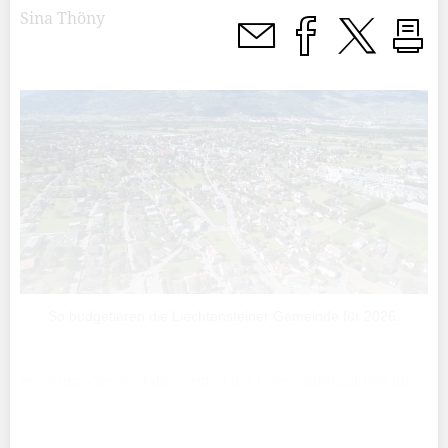
Sina Thöny
So budgetieren die Liechtensteiner Gemeinde für 2026.
Im vergangenen Jahr sorgten die Gemeindebudgets für
einiges an Diskussionsstoff: In Balzers lehnte das
Stimmvolk den Steuerzuschlag von 170 Prozent ab,