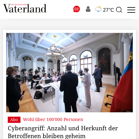
N
27°C
Suchbegriff
zur
Suche
Wohl über 100'000 Personen
Abo
Cyberangriff: Anzahl und Herkunft der
Betroffenen bleiben geheim