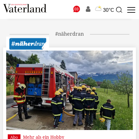
N
30°C
Suchbegriff
zur
Suche
#näherdran
Mehr als ein Hobby
Abo