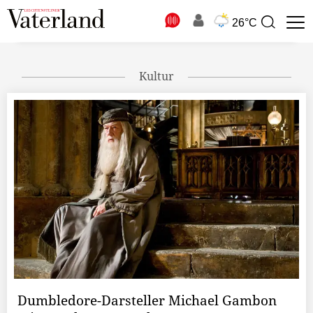
N
26°C
Suchbegriff
zur
Suche
Kultur
Dumbledore-Darsteller Michael Gambon