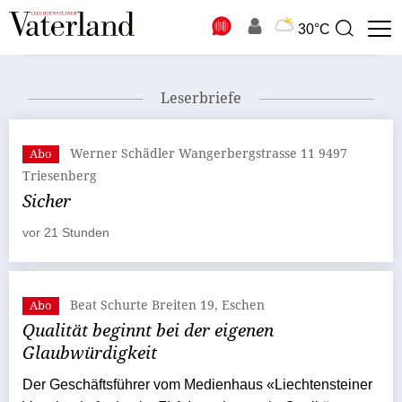
N
30°C
Suchbegriff
zur
Suche
Leserbriefe
Werner Schädler Wangerbergstrasse 11 9497
Abo
Triesenberg
Sicher
vor 21 Stunden
Beat Schurte Breiten 19, Eschen
Abo
Qualität beginnt bei der eigenen
Glaubwürdigkeit
Der Geschäftsführer vom Medienhaus «Liechtensteiner