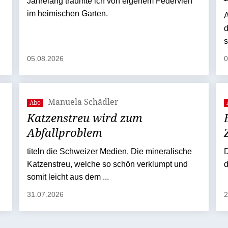
Jahrelang träumte ich von eigenem Federvieh
im heimischen Garten.
A
d
05.08.2026
0
Manuela Schädler
Abo
Katzenstreu wird zum
Abfallproblem
titeln die Schweizer Medien. Die mineralische
D
Katzenstreu, welche so schön verklumpt und
d
somit leicht aus dem ...
31.07.2026
2