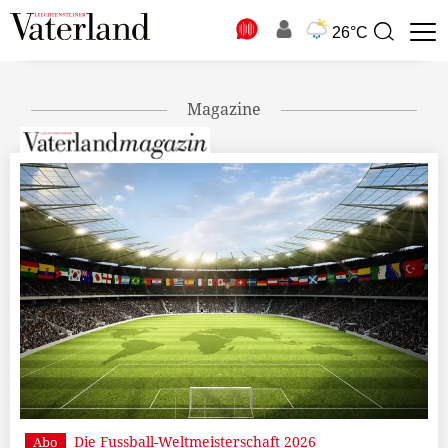
N
26°C
Suchbegriff
zur
Suche
Magazine
Die Fussball-Weltmeisterschaft 2026
Abo