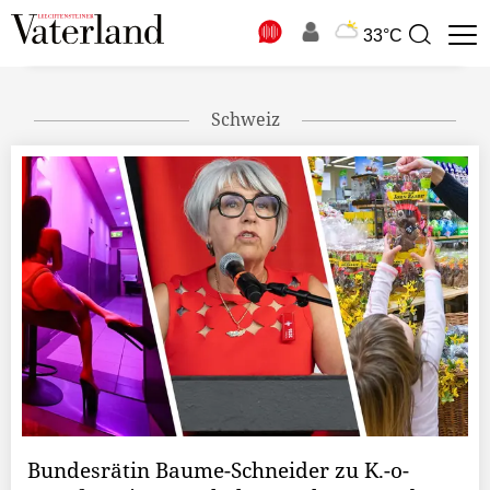
N
33°C
Suchbegriff
zur
Suche
Schweiz
Bundesrätin Baume-Schneider zu K.-o-