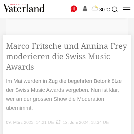
N
30°C
Suchbegriff
zur
Suche
Marco Fritsche und Annina Frey
moderieren die Swiss Music
Awards
Im Mai werden in Zug die begehrten Betonklötze
der Swiss Music Awards vergeben. Nun ist klar,
wer an der grossen Show die Moderation
übernimmt.
09. März 2023, 14:21 Uhr
12. Juni 2024, 18:34 Uhr