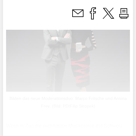
Bilden das neue Moderationsduo: Marco Fritsche und Annina
Frey. (Bild: PD/Filip Stropek)
Wenn in Zug die wichtigsten Musikpreise der Schweiz
vergeben werden, führen Marco Fritsche und Annina Frey