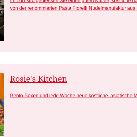
Im LoBistro geniessen Sie einen guten Kaffee, köstliche
von der renommierten Pasta Fiorelli Nudelmanufaktur aus 
Rosie's Kitchen
Bento-Boxen und jede Woche neue köstliche, asiatische 