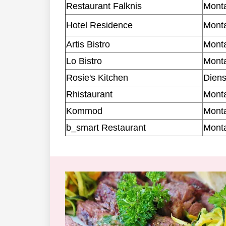
Restaurant Falknis
Monta
Hotel Residence
Monta
Artis Bistro
Monta
Lo Bistro
Monta
Rosie's Kitchen
Diens
Rhistaurant
Monta
Kommod
Monta
b_smart Restaurant
Monta