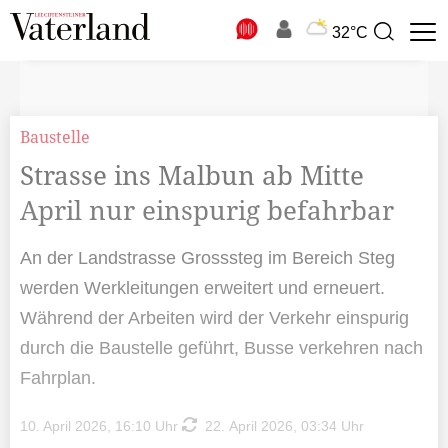
N
32°C
Suchbegriff
zur
Suche
Baustelle
Strasse ins Malbun ab Mitte
April nur einspurig befahrbar
An der Landstrasse Grosssteg im Bereich Steg
werden Werkleitungen erweitert und erneuert.
Während der Arbeiten wird der Verkehr einspurig
durch die Baustelle geführt, Busse verkehren nach
Fahrplan.
10. April 2026, 16:10 Uhr
22. April 2026, 03:34 Uhr