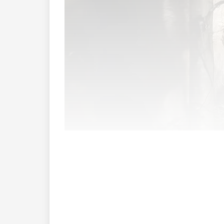
«Lasst ein Wolfsrudel zu. Dann habt i
in Triesenberg Klartext.