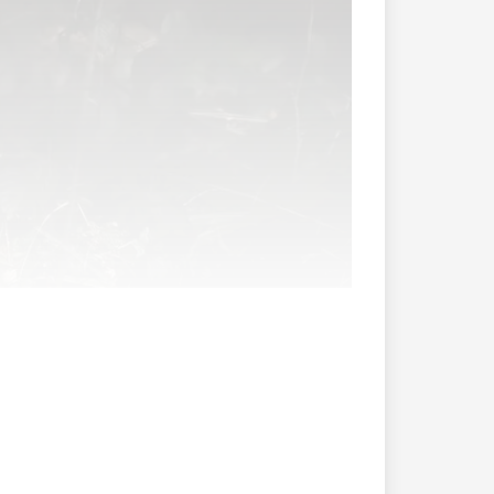
hard Schnidrig sprach am Montagabend