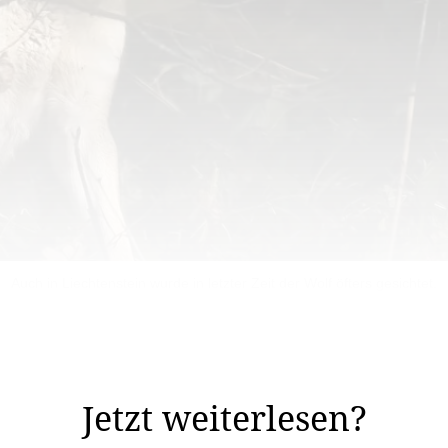
Auch in Liechtenstein wurde in letzter Zeit der Wolf öfters gesichtet.
hr weniger Probleme.» Der Schweizer Wolf-Experte Rein
Jetzt weiterlesen?