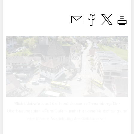
Blick talabwärts auf die Landstrasse in Triesenberg: Der
Überbauungsplan «Fura/Gufer» sieht hier eine Verdichtung und
eine klarere Ausrichtung der Gebäude vor.