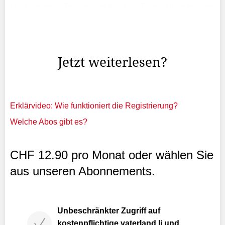
Die Gemeinde Triesenberg treibt die Entwicklung entlang
der Landstrasse voran. Mit dem Überbauungsplan
«Fura/Gufer» ist vorgesehen, die Bebauung auf der
Talseite zu verdichten und das Zentrum besser ...
Jetzt weiterlesen?
Erklärvideo: Wie funktioniert die Registrierung?
Welche Abos gibt es?
CHF 12.90 pro Monat oder wählen Sie
aus unseren Abonnements.
Unbeschränkter Zugriff auf
kostenpflichtige vaterland.li und