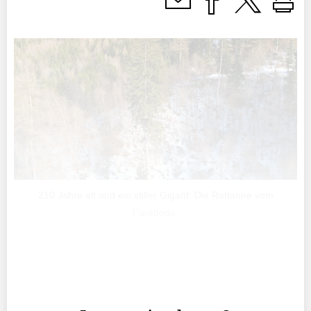
210 Jahre alt und ein stiller Gigant: Die Rottanne vom
Faraboda.
Mitten im Wald steht ein Baum, der selbst zwischen den
hohen Stämmen herausragt – von den Triesenbergern
«Root-Tanna vam Faraboda» genannt.