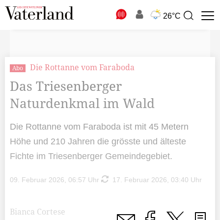
N
26°C
Suchbegriff
zur
Suche
Die Rottanne vom Faraboda
Abo
Das Triesenberger
Naturdenkmal im Wald
Die Rottanne vom Faraboda ist mit 45 Metern
Höhe und 210 Jahren die grösste und älteste
Fichte im Triesenberger Gemeindegebiet.
09. Februar 2026, 06:57 Uhr
17. Februar 2026, 03:40 Uhr
Bianca Cortese