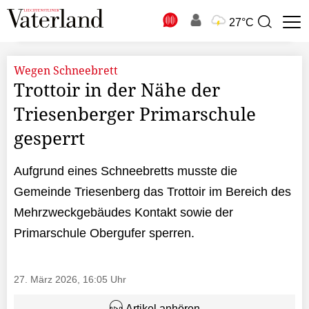
N
27°C
Suchbegriff
zur
Suche
Wegen Schneebrett
Trottoir in der Nähe der
Triesenberger Primarschule
gesperrt
Aufgrund eines Schneebretts musste die
Gemeinde Triesenberg das Trottoir im Bereich des
Mehrzweckgebäudes Kontakt sowie der
Primarschule Obergufer sperren.
27. März 2026, 16:05 Uhr
Artikel anhören