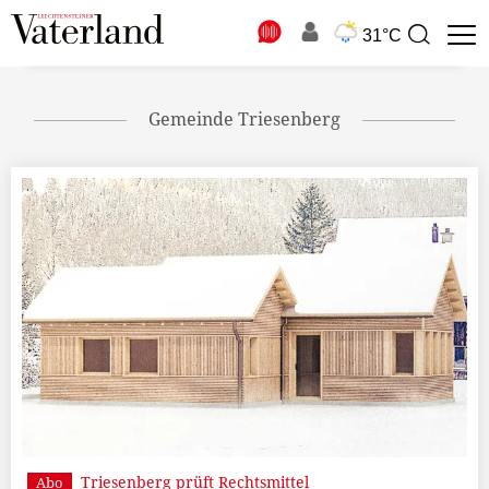
N
31°C
Suchbegriff
zur
Suche
Gemeinde Triesenberg
Triesenberg prüft Rechtsmittel
Abo