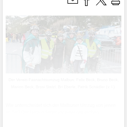
Der Verein Fasnachtsumzug Malbun: Felix Beck, Bruno Beck,
Marion Beck, Brosi Stelzl, Bri Eberle, Patrik Schädler (v. l.).
Wie unterscheidet sich der Malbuner Umzug von jenen
im Tal? Der Umzug findet vor einer natürlichen,
einmaligen Bergkulisse auf 1600 m ü. M. statt, was ihn
zum höchstgelegenen Fasnachtsumzug Europas macht.