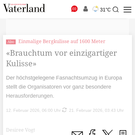
N
31°C
Suchbegriff
zur
Suche
Einmalige Bergkulisse auf 1600 Meter
Abo
«Brauchtum vor einzigartiger
Kulisse»
Der höchstgelegene Fasnachtsumzug in Europa
stellt die Organisatoren vor ganz besondere
Herausforderungen.
12. Februar 2026, 06:00 Uhr
21. Februar 2026, 03:43 Uhr
Desiree Vogt