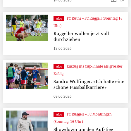
14.06.2026
FC Rüthi – FC Ruggell (Sonntag 16
Abo
Uhr)
Ruggeller wollen jetzt voll
durchziehen
13.06.2026
Einzug ins Cup-Finale als grösster
Abo
Erfolg
Sandro Wolfinger: «Ich hatte eine
schöne Fussballkarriere»
09.06.2026
FC Ruggell – FC Montlingen
Abo
(Sonntag, 16 Uhr)
Showdown um den Aufstieg