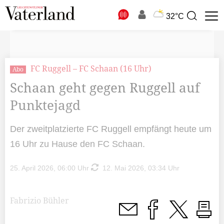
N
32°C
Suchbegriff
zur
Suche
FC Ruggell – FC Schaan (16 Uhr)
Abo
Schaan geht gegen Ruggell auf
Punktejagd
Der zweitplatzierte FC Ruggell empfängt heute um
16 Uhr zu Hause den FC Schaan.
25. April 2026, 06:00 Uhr
12. Mai 2026, 03:34 Uhr
Fabrizio Bühler