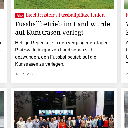
Liechtensteins Fussballplätze leiden
Abo
Fussballbetrieb im Land wurde
auf Kunstrasen verlegt
r
Heftige Regenfälle in den vergangenen Tagen:
A
e
Platzwarte im ganzen Land sehen sich
U
gezwungen, den Fussballbetrieb auf die
U
Kunstrasen zu verlegen.
T
18.05.2023
2