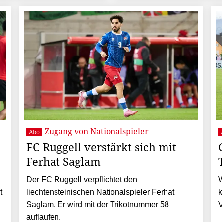
Zugang von Nationalspieler
Abo
FC Ruggell verstärkt sich mit
Ferhat Saglam
Der FC Ruggell verpflichtet den
W
t
liechtensteinischen Nationalspieler Ferhat
k
Saglam. Er wird mit der Trikotnummer 58
V
auflaufen.