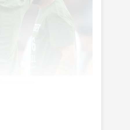
piel gestartet sind.
denden Schritt Richtung Aufstieg in der