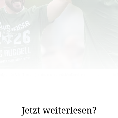
ysierte Vito Troisio (l.), dass sie zurückhaltend in das entscheidende S
die Erleichterung dafür umso grösser. Nach dem entschei
tag endgültig feiern.
Jetzt weiterlesen?