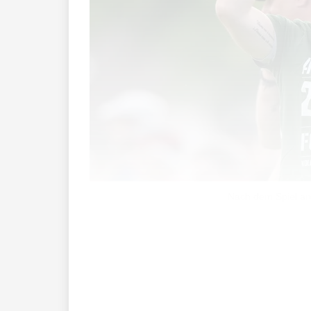
Nach dem Spiel anal
Der grosse Druck war längst verflogen, 
Vorwoche durfte der FC Ruggell am Sonn