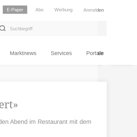
E-Paper
Abo
Werbung
Anmelden
uchbegriff
Marktnews
Services
Portale
ert»
ess den Abend im Restaurant mit dem