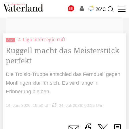
N
26°C
Suchbegriff
zur
Suche
2. Liga interregio ruft
Abo
Ruggell macht das Meisterstück
perfekt
Die Troisio-Truppe entschied das Fernduell gegen
Montlingen klar für sich. Es wird lange in
Erinnerung bleiben.
14. Juni 2026, 18:50 Uhr
04. Juli 2026, 03:35 Uhr