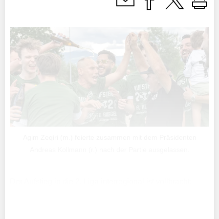
Agim Zeqiri (m.) feierte zusammen mit dem Präsidenten
Andreas Kollmann (r.) nach der Partie ausgelassen.
Der Aufstieg in die 2. Liga interregional ist vollbracht:
Dank eines 4:1-Kantersiegs über Rüthi, Dank eines
überzeugenden Auftritts der Vaduzer Reserven in
Montlingen.