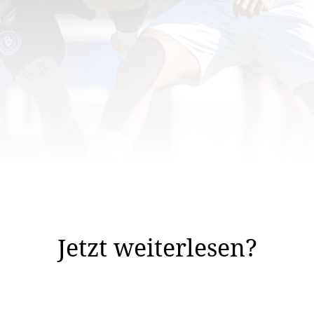
im Aufstiegsrennen der 2. Liga. Nur drei Punkte fehlen d
der Aufstieg nicht zwangsweise das erklärte Ziel.
Jetzt weiterlesen?