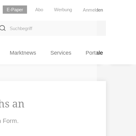
E-Paper
Abo
Werbung
Anmelden
uchbegriff
Marktnews
Services
Portale
hs an
n Form.