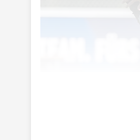
Der FC Ruggell befindet sich noch voll 
Tabellenführer Montlingen. Dennoch ist 