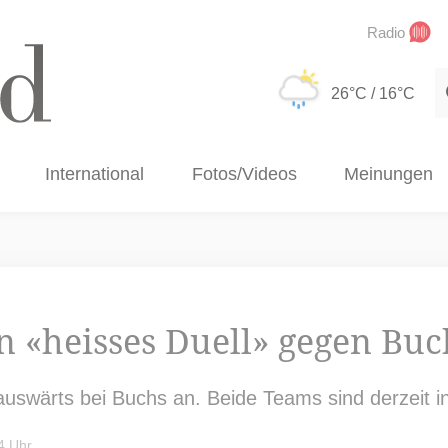
Radio
S
26°C
/ 16°C
International
Fotos/Videos
Meinungen
in «heisses Duell» gegen Buc
 auswärts bei Buchs an. Beide Teams sind derzeit i
4 Uhr