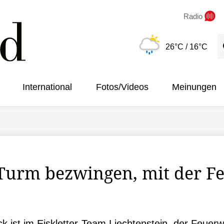
Radio
S
26°C
/ 16°C
International
Fotos/Videos
Meinungen
 Turm bezwingen, mit der F
k ist im Eiskletter-Team Liechtenstein, der Feuer