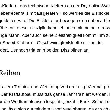
-Klettern, das technische Klettern an der Drytooling-Wa
 aber ebenfalls mit Eisgeräten – so werden die Eispickel
klettert wird. Die Eiskletterer bewegen sich dabei athle
he. «In dieser Disziplin kann ich auch mit meiner Grös
unge Mann. Aber auch seine Zielstrebigkeit kommt ihm z
n Speed-Klettern – Geschwindigkeitsklettern – an der
ert. Dennoch tritt er in beiden Disziplinen an.
 Reihen
r allem Training und Wettkampfvorbereitung. Viermal pr
 «Der Kraftaufbau muss das ganze Jahr trainiert werden. 
vor die Wettkampfsaison losgeht», erzählt Beck. Seine Le
p lässt sich gut mit dem Sport vereinbaren, da er sich 