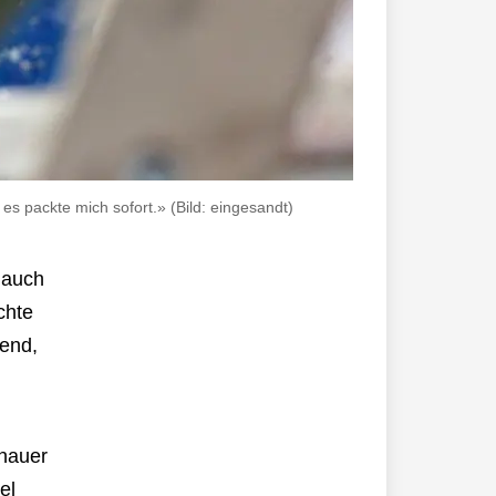
es packte mich sofort.» (Bild: eingesandt)
 auch
chte
nend,
enauer
el