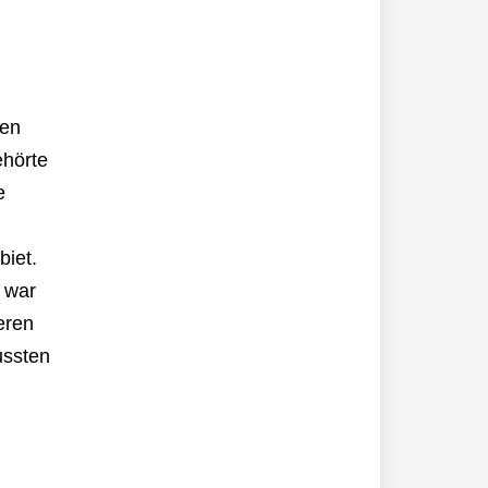
nen
ehörte
e
biet.
s war
eren
ussten