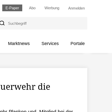
E-Paper
Abo
Werbung
Anmelden
uchbegriff
Marktnews
Services
Portale
euerwehr die
wehr Planken und Mitglied bei der