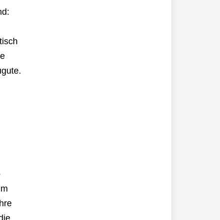
nd:
tisch
se
ugute.
o
Im
hre
die