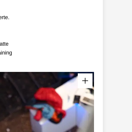
erte.
atte
aining