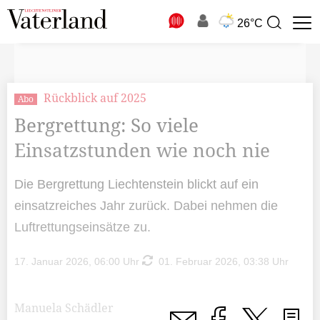
N
26°C
Suchbegriff
zur
Suche
Rückblick auf 2025
Abo
Bergrettung: So viele
Einsatzstunden wie noch nie
Die Bergrettung Liechtenstein blickt auf ein
einsatzreiches Jahr zurück. Dabei nehmen die
Luftrettungseinsätze zu.
17. Januar 2026, 06:00 Uhr
01. Februar 2026, 03:38 Uhr
Manuela Schädler