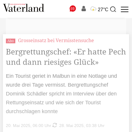
N
27°C
Suchbegriff
zur
Suche
Grosseinsatz bei Vermisstensuche
Abo
Bergrettungschef: «Er hatte Pech
und dann riesiges Glück»
Ein Tourist geriet in Malbun in eine Notlage und
wurde drei Tage vermisst. Bergrettungschef
Dominik Schädler spricht im Interview über den
Rettungseinsatz und wie sich der Tourist
durchschlagen konnte
20. Mai 2025, 06:00 Uhr
28. Mai 2025, 03:38 Uhr