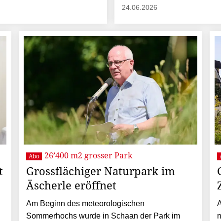
24.06.2026
26’400 m2 grosser Park
Abo
t
Grossflächiger Naturpark im
Äscherle eröffnet
Am Beginn des meteorologischen
A
Sommerhochs wurde in Schaan der Park im
n