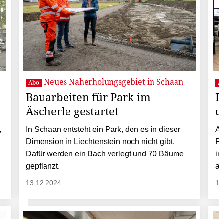
Neues Naherholungsgebiet in Schaan
Abo
Bauarbeiten für Park im
Äscherle gestartet
,
In Schaan entsteht ein Park, den es in dieser
A
Dimension in Liechtenstein noch nicht gibt.
P
Dafür werden ein Bach verlegt und 70 Bäume
i
gepflanzt.
a
13.12.2024
1