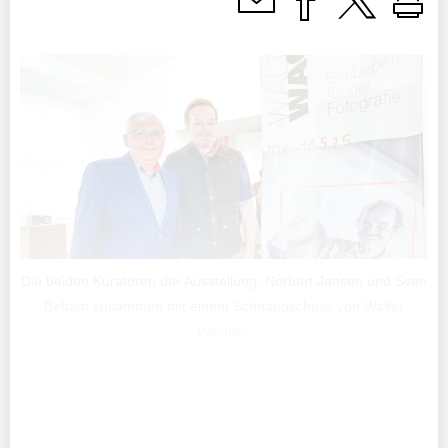
Die beiden Kuratoren der Ausstellung, Norbert Jansen und Sven
Beham zusammen mit einem Schnappschuss von Walter
Wachter.
Vorsteher Daniel Hilti führte mit ein paar
Begrüssungsworten in das Leben von Walter Wachter
ein, der am 2. April 100 Jahre alt geworden wäre.