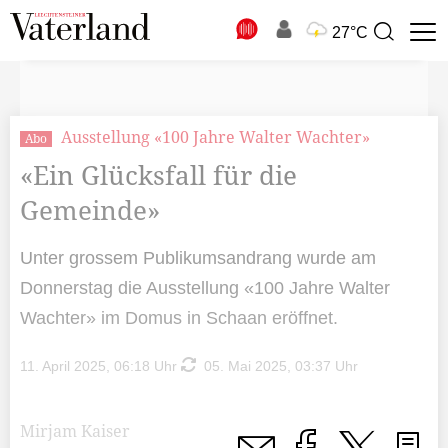
N
27°C
Suchbegriff
zur
Suche
Ausstellung «100 Jahre Walter Wachter»
Abo
«Ein Glücksfall für die
Gemeinde»
Unter grossem Publikumsandrang wurde am
Donnerstag die Ausstellung «100 Jahre Walter
Wachter» im Domus in Schaan eröffnet.
11. April 2025, 06:18 Uhr
05. Mai 2025, 03:37 Uhr
Mirjam Kaiser