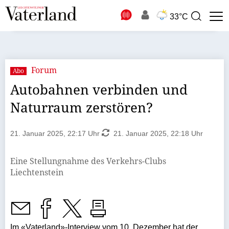
N
33°C
Suchbegriff
zur
Suche
Forum
Abo
Autobahnen verbinden und
Naturraum zerstören?
21. Januar 2025, 22:17 Uhr
21. Januar 2025, 22:18 Uhr
Eine Stellungnahme des Verkehrs-Clubs
Liechtenstein
Im «Vaterland»-Interview vom 10. Dezember hat der