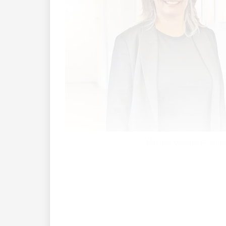
Melanie Vonbun-Frommelt
«Im Rathaus hingen immer die gleichen
Frommelt, die Vorsitzende der Kulturk