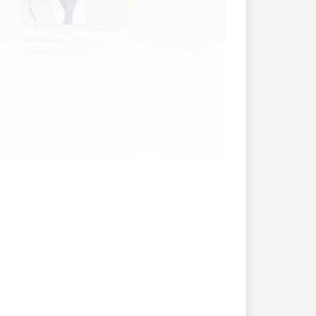
rie im Schaaner Rathaus.
kommen», sagt Melanie Vonbun-