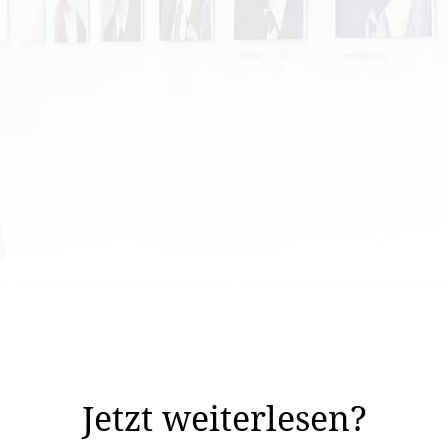
, Vorsitzende der Kulturkommission, vor der aktualisierten Ahnengale
 Bilder und auch die Ahnengalerie war in die Jahre ge
ommission Schaan.
Jetzt weiterlesen?