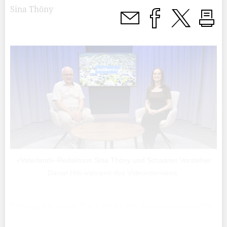
Sina Thöny
«Vaterland»-Redaktorin Sina Thöny und Schaaner Vorsteher
Daniel Hilti während des Videointerviews.
Externer Inhalt von YouTube Ich bin damit einverstanden,
dass mir externe Inhalte angezeigt werden. Damit können