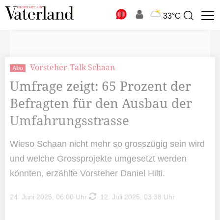
N
33°C
Suchbegriff
zur
Suche
Vorsteher-Talk Schaan
Abo
Umfrage zeigt: 65 Prozent der
Befragten für den Ausbau der
Umfahrungsstrasse
Wieso Schaan nicht mehr so grosszügig sein wird
und welche Grossprojekte umgesetzt werden
könnten, erzählte Vorsteher Daniel Hilti.
24. Juni 2025, 06:00 Uhr
12. Juli 2025, 03:38 Uhr