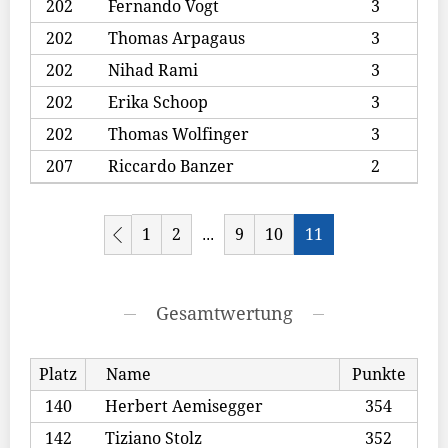
202
Fernando Vogt
3
202
Thomas Arpagaus
3
202
Nihad Rami
3
202
Erika Schoop
3
202
Thomas Wolfinger
3
207
Riccardo Banzer
2
1
2
9
10
11
...
Gesamtwertung
Platz
Name
Punkte
140
Herbert Aemisegger
354
142
Tiziano Stolz
352