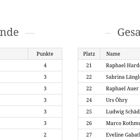
unde
Ges
Punkte
Platz
Name
4
21
Raphael Hard
3
22
Sabrina Längl
3
22
Raphael Auer
3
24
Urs Öhry
3
25
Ludwig Schäd
3
26
Marco Rothm
2
27
Eveline Gabat