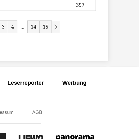
397
3
4
14
15
...
Leserreporter
Werbung
ressum
AGB