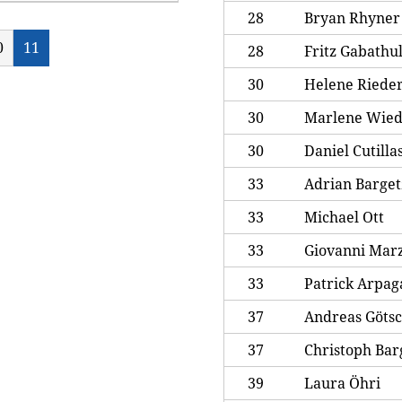
28
Bryan Rhyner
0
11
28
Fritz Gabathu
30
Helene Riede
30
Marlene Wied
30
Daniel Cutilla
33
Adrian Barget
33
Michael Ott
33
Giovanni Marz
33
Patrick Arpag
37
Andreas Götsc
37
Christoph Bar
39
Laura Öhri