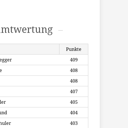
amtwertung
Punkte
egger
409
e
408
408
407
ler
405
und
404
huler
403