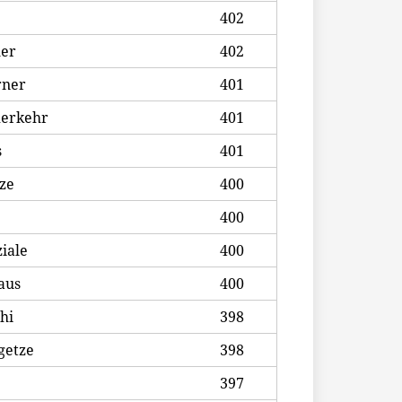
402
ler
402
rner
401
erkehr
401
s
401
ze
400
400
iale
400
aus
400
hi
398
getze
398
397