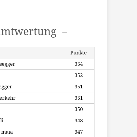
amtwertung
Punkte
segger
354
352
egger
351
erkehr
351
i
350
li
348
o maia
347