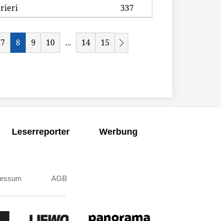
rieri
337
7
8
9
10
14
15
...
Leserreporter
Werbung
ressum
AGB