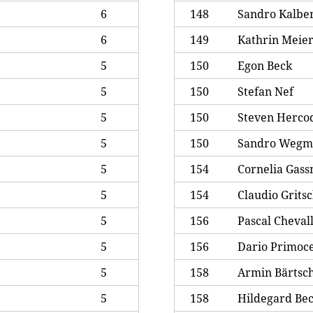
6
148
Sandro Kalbe
6
149
Kathrin Meie
5
150
Egon Beck
5
150
Stefan Nef
5
150
Steven Herco
5
150
Sandro Wegm
5
154
Cornelia Gass
5
154
Claudio Grits
5
156
Pascal Cheval
5
156
Dario Primoce
5
158
Armin Bärtsc
5
158
Hildegard Be