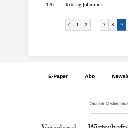
170
Krässig Johannes
1
2
7
8
9
...
E-Paper
Abo
Newsle
Vaduzer Medienhau