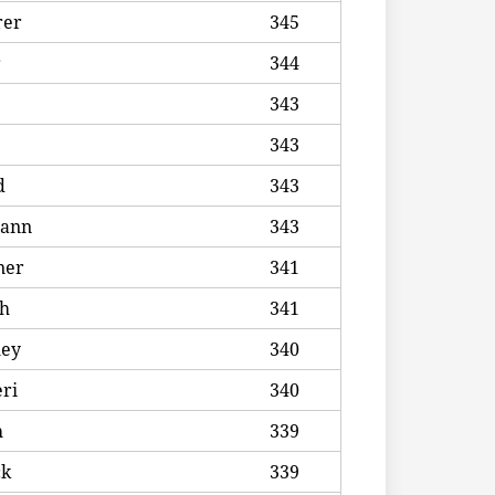
rer
345
r
344
343
343
d
343
ann
343
ner
341
ch
341
ley
340
ri
340
h
339
ck
339