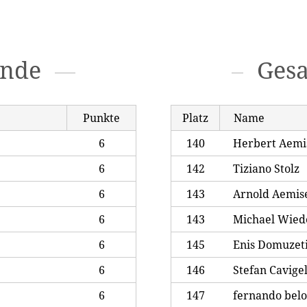
unde
Ges
Punkte
Platz
Name
6
140
Herbert Aemi
6
142
Tiziano Stolz
6
143
Arnold Aemis
6
143
Michael Wied
6
145
Enis Domuzet
6
146
Stefan Cavigel
6
147
fernando bel