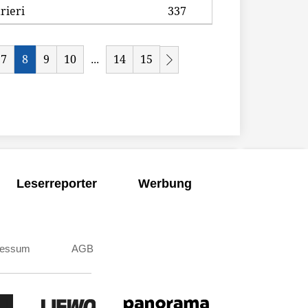
rieri
337
7
8
9
10
14
15
...
Leserreporter
Werbung
ressum
AGB