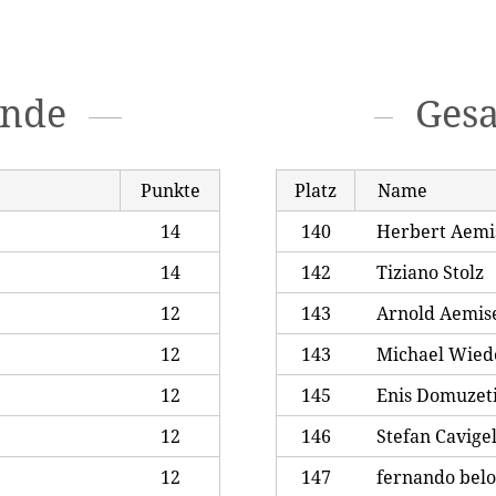
unde
Ges
Punkte
Platz
Name
14
140
Herbert Aemi
14
142
Tiziano Stolz
12
143
Arnold Aemis
12
143
Michael Wied
12
145
Enis Domuzet
12
146
Stefan Cavigel
12
147
fernando bel