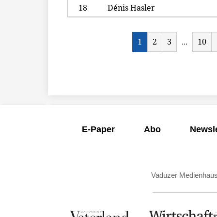
18
Dénis Hasler
1
2
3
10
...
E-Paper
Abo
Newsle
Vaduzer Medienhau