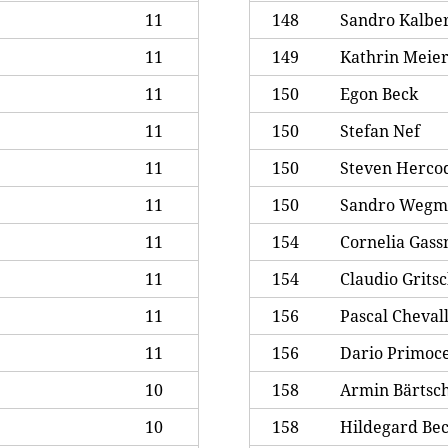
11
148
Sandro Kalbe
11
149
Kathrin Meie
11
150
Egon Beck
11
150
Stefan Nef
11
150
Steven Herco
11
150
Sandro Wegm
11
154
Cornelia Gass
11
154
Claudio Grits
11
156
Pascal Cheval
11
156
Dario Primoce
10
158
Armin Bärtsc
10
158
Hildegard Be