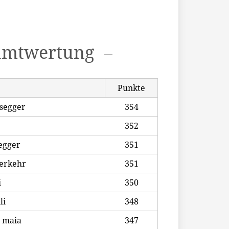
amtwertung
Punkte
segger
354
352
egger
351
erkehr
351
i
350
li
348
o maia
347