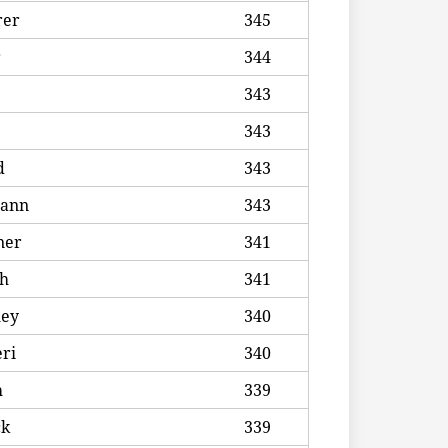
rer
345
r
344
343
343
d
343
ann
343
ner
341
ch
341
ley
340
ri
340
h
339
ck
339