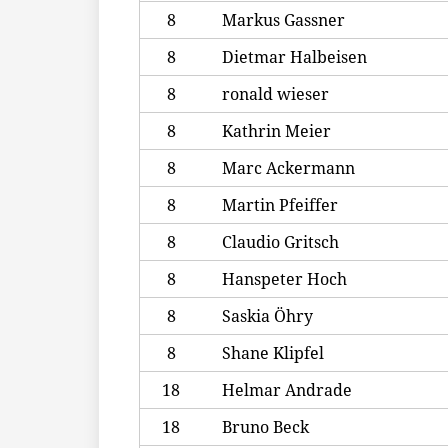
8
Markus Gassner
8
Dietmar Halbeisen
8
ronald wieser
8
Kathrin Meier
8
Marc Ackermann
8
Martin Pfeiffer
8
Claudio Gritsch
8
Hanspeter Hoch
8
Saskia Öhry
8
Shane Klipfel
18
Helmar Andrade
18
Bruno Beck