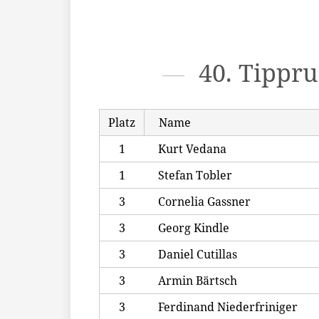
40. Tippr
Platz
Name
1
Kurt Vedana
1
Stefan Tobler
3
Cornelia Gassner
3
Georg Kindle
3
Daniel Cutillas
3
Armin Bärtsch
3
Ferdinand Niederfriniger