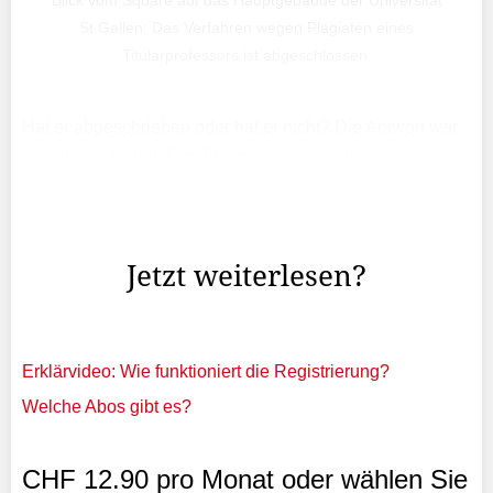
Blick vom Square auf das Hauptgebäude der Universität
St.Gallen: Das Verfahren wegen Plagiaten eines
Titularprofessors ist abgeschlossen.
Hat er abgeschrieben oder hat er nicht? Die Antwort war
längst klar: Er hat. Der Titularprofessor hatte sich bei
Bachelor- und Masterarbeiten von Studierenden
«bedient» und Publikationen unzulässigerweise in
seinem ...
Jetzt weiterlesen?
Erklärvideo: Wie funktioniert die Registrierung?
Welche Abos gibt es?
CHF 12.90 pro Monat oder wählen Sie