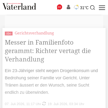
N
31°C
Suchbegriff
zur
Suche
Gerichtsverhandlung
Abo
Messer in Familienfoto
gerammt: Richter vertagt die
Verhandlung
Ein 23-Jähriger steht wegen Drogenkonsum und
Bedrohung seiner Familie vor Gericht. Unter
Tränen äussert er den Wunsch, seine Sucht
endlich zu überwinden.
07. Juli 2026, 11:17 Uhr
19. Juli 2026, 03:34 Uhr