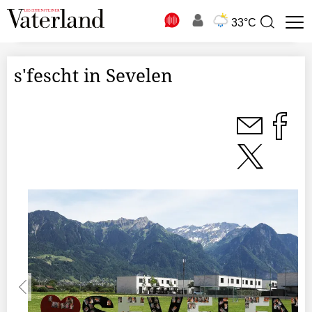
N
33°C
Suchbegriff
zur
Suche
s'fescht in Sevelen