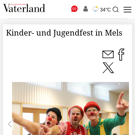
N
34°C
Suchbegriff
zur
Suche
Kinder- und Jugendfest in Mels