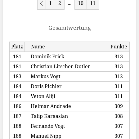
1
2
10
11
...
Gesamtwertung
Platz
Name
Punkte
181
Dominik Frick
313
181
Christian Litscher-Dutler
313
183
Markus Vogt
312
184
Doris Pichler
311
184
Veton Aliji
311
186
Helmar Andrade
309
187
Talip Karaaslan
308
188
Fernando Vogt
307
188
Manuel Nipp
307