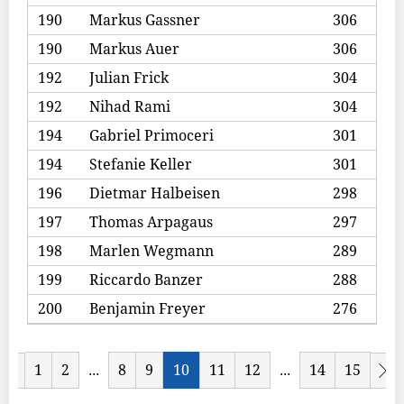
190
Markus Gassner
306
190
Markus Auer
306
192
Julian Frick
304
192
Nihad Rami
304
194
Gabriel Primoceri
301
194
Stefanie Keller
301
196
Dietmar Halbeisen
298
197
Thomas Arpagaus
297
198
Marlen Wegmann
289
199
Riccardo Banzer
288
200
Benjamin Freyer
276
1
2
8
9
10
11
12
14
15
...
...