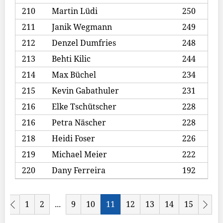
210
Martin Lüdi
250
211
Janik Wegmann
249
212
Denzel Dumfries
248
213
Behti Kilic
244
214
Max Büchel
234
215
Kevin Gabathuler
231
216
Elke Tschütscher
228
216
Petra Näscher
228
218
Heidi Foser
226
219
Michael Meier
222
220
Dany Ferreira
192
1
2
9
10
11
12
13
14
15
...