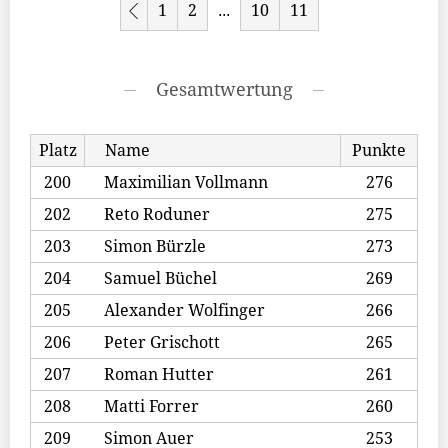
1
2
10
11
...
Gesamtwertung
Platz
Name
Punkte
200
Maximilian Vollmann
276
202
Reto Roduner
275
203
Simon Bürzle
273
204
Samuel Büchel
269
205
Alexander Wolfinger
266
206
Peter Grischott
265
207
Roman Hutter
261
208
Matti Forrer
260
209
Simon Auer
253