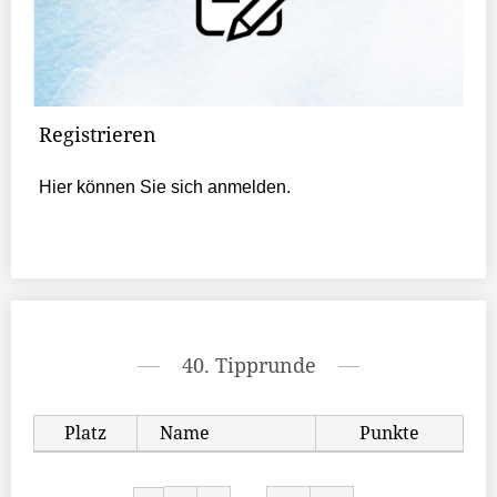
Registrieren
Hier können Sie sich anmelden.
40. Tipprunde
Platz
Name
Punkte