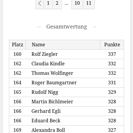
1
2
10
11
...
Gesamtwertung
Platz
Name
Punkte
160
Rolf Ziegler
337
162
Claudia Kindle
332
162
Thomas Wolfinger
332
164
Roger Baumgartner
331
165
Rudolf Nigg
329
166
Martin Bichlmeier
328
166
Gerhard Egli
328
166
Eduard Beck
328
169
Alexandra Boll
327