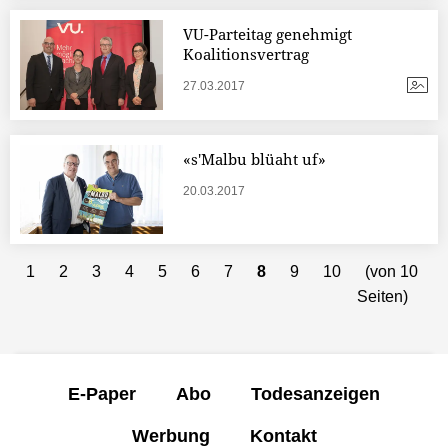
VU-Parteitag genehmigt
Koalitionsvertrag
27.03.2017
«s'Malbu blüaht uf»
20.03.2017
1
2
3
4
5
6
7
8
9
10
(von 10
Seiten)
E-Paper
Abo
Todesanzeigen
Werbung
Kontakt