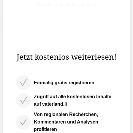
Staatsfeiertag Volksfest in Vaduz
In einer ersten Schätzung geht das Organisationskomitee
von 2600 Gästen beim offiziellen Staatsakt auf der
Schlosswiese mit den Ansprachen von Erbprinz Alois
sowie Landtagspräsident Albert Frick aus.
Jetzt kostenlos weiterlesen!
Einmalig gratis registrieren
Zugriff auf alle kostenlosen Inhalte
auf vaterland.li
Von regionalen Recherchen,
Kommentaren und Analysen
profitieren