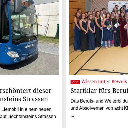
Wissen unter Beweis 
Abo
rschöntert dieser
Startklar fürs Beru
nsteins Strassen
Das Berufs- und Weiterbild
und Absolventen von acht K
er Liemobil in einem neuen
...
uf Liechtensteins Strassen