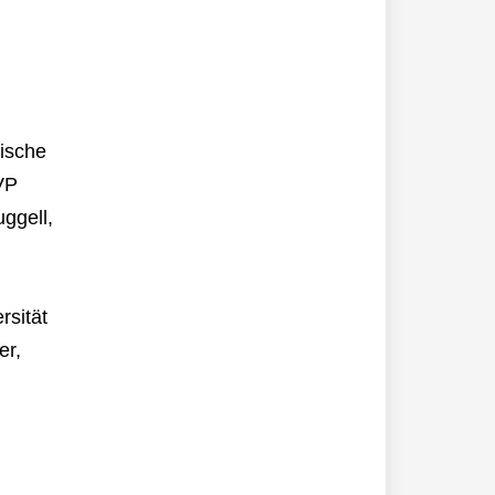
ische
VP
ggell,
rsität
er,