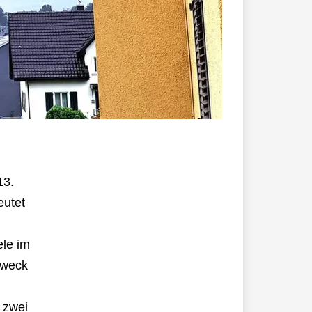
13.
eutet
ele im
Zweck
 zwei