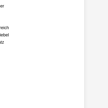
der
reich
Hebel
atz