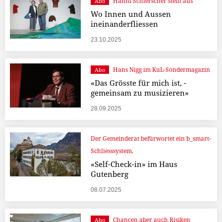
Hanni Schierscher stellt aus
Abo
Wo Innen und Aussen
ineinanderfliessen
23.10.2025
Hans Nigg im KuL-Sondermagazin
Abo
«Das Grösste für mich ist, ­
gemeinsam zu musizieren»
28.09.2025
Der Gemeinderat befürwortet ein b_smart-
Schliesssystem.
«Self-Check-in» im Haus
Gutenberg
08.07.2025
Chancen aber auch Risiken
Abo