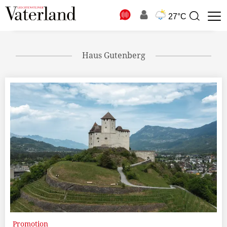
N
27°C
Suchbegriff
zur
Suche
Haus Gutenberg
Promotion