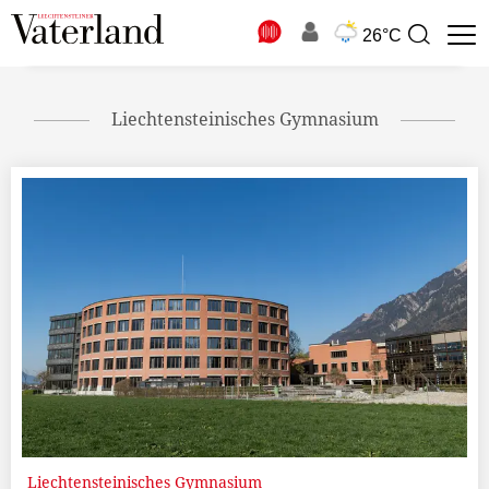
N
26°C
Suchbegriff
zur
Suche
Liechtensteinisches Gymnasium
Liechtensteinisches Gymnasium