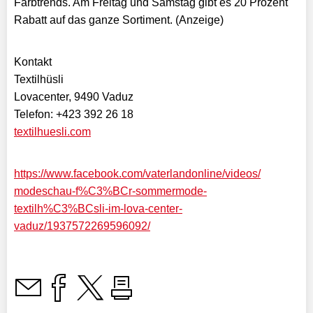
Farbtrends. Am Freitag und Samstag gibt es 20 Prozent
Rabatt auf das ganze Sortiment. (Anzeige)
Kontakt
Textilhüsli
Lovacenter, 9490 Vaduz
Telefon: +423 392 26 18
textilhuesli.com
https://www.facebook.com/
vaterlandonline/videos/
modeschau-f%C3%BCr-sommermode-
textilh%C3%BCsli-im-lova-
center-
vaduz/1937572269596092/